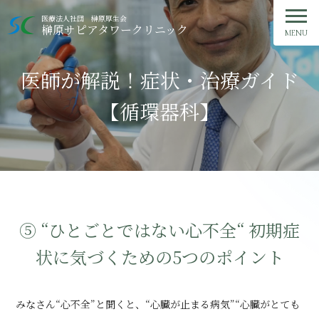
ご予約・お問い合わせ
医療法人社団 榊原厚生会
榊原サピアタワークリニック
MENU
TOP
医師が解説！症状・治療ガイド
クリニック紹介
【循環器科】
外来診療
人間ドック
健康診断
⑤ “ひとごとではない心不全“ 初期症
状に気づくための5つのポイント
症状・治療ガイド
みなさん“心不全”と聞くと、“心臓が止まる病気”“心臓がとても