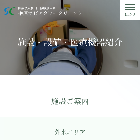
ご予約・お問い合わせ
医療法人社団 榊原厚生会
榊原サピアタワークリニック
MENU
TOP
施設・設備・医療機器紹介
クリニック紹介
外来診療
人間ドック
健康診断
施設ご案内
症状・治療ガイド
外来エリア