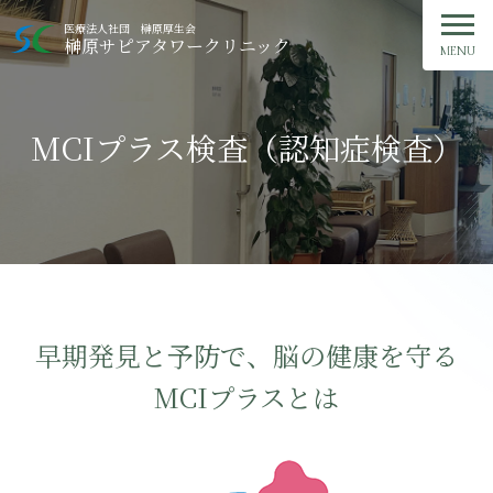
ご予約・お問い合わせ
医療法人社団 榊原厚生会
榊原サピアタワークリニック
MENU
TOP
MCIプラス検査（認知症検査）
クリニック紹介
外来診療
人間ドック
健康診断
早期発見と予防で、脳の健康を守る
MCIプラスとは
症状・治療ガイド