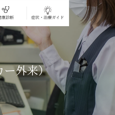
健康診断
症状・治療ガイド
合担当者様へのご案内
循環器科
糖尿病代謝内科
査
カー外来）