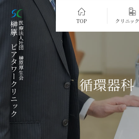
TOP
クリニッ
榊原サピアタワークリニック
医療法人社団　榊原厚生会
クリニックについ
理事長挨拶
院長挨拶
循環器科
クリニックの理念
施設・設備・医療
提携医療機関
よくあるご質問