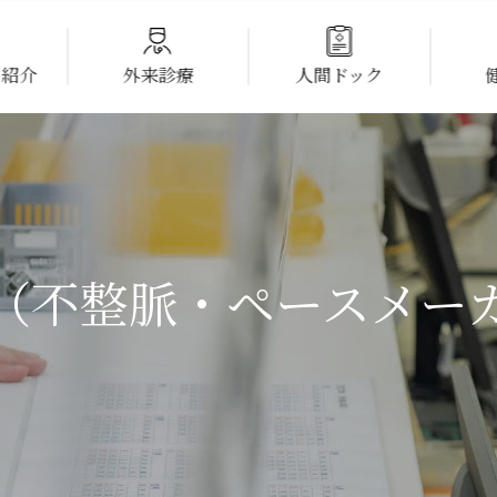
ク紹介
外来診療
人間ドック
て
外来診療について
人間ドックについて
企業・健保組
診療科目
コース・料金
コース・料金
循環器内科・心臓血管外科
オプション検査
オプション検
（不整脈・ペースメー
循環器科（不整脈・ペースメーカー外来）
上部消化管内視鏡検査（胃カメラ）
・特徴
成人先天性心疾患（ACHD）外来
大腸内視鏡検査
機器紹介
消化器内科
大腸3D-CT検査（バーチャル内視鏡検査）
糖尿病代謝科
LOX-Index®（動脈硬化予防）
呼吸器内科
MCIプラス（認知症検査）
予防接種