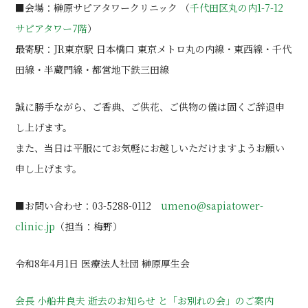
■会場：榊原サピアタワークリニック （
千代田区丸の内1-7-12
サピアタワー7階
）
最寄駅：JR東京駅 日本橋口 東京メトロ丸の内線・東西線・千代
田線・半蔵門線・都営地下鉄三田線
誠に勝手ながら、ご香典、ご供花、ご供物の儀は固くご辞退申
し上げます。
また、当日は平服にてお気軽にお越しいただけますようお願い
申し上げます。
■お問い合わせ：03-5288-0112
umeno@sapiatower-
clinic.jp
（担当：梅野）
令和8年4月1日 医療法人社団 榊原厚生会
会長 小船井良夫 逝去のお知らせ と「お別れの会」のご案内