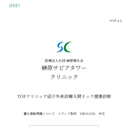
（PDF）
2026.4.9
医療法人社団 榊原厚生会
榊原サピアタワー
クリニック
TOP
クリニック紹介
外来診療
人間ドック
健康診断
個人情報保護について
メディア取材
ENGLISH
中文