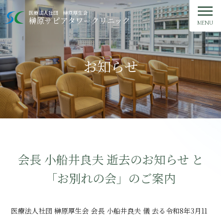
ご予約・お問い合わせ
医療法人社団 榊原厚生会
榊原サピアタワークリニック
MENU
TOP
お知らせ
クリニック紹介
外来診療
人間ドック
健康診断
会長 小船井良夫 逝去のお知らせ と
「お別れの会」のご案内
症状・治療ガイド
医療法人社団 榊原厚生会 会長 小船井良夫 儀 去る令和8年3月11